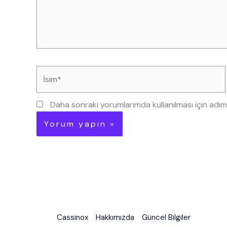
İsim*
Daha sonraki yorumlarımda kullanılması için adım
Cassinox
Hakkımızda
Güncel Bilgiler