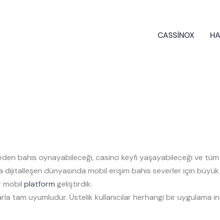
CASSINOX
HA
meden bahis oynayabileceği, casino keyfi yaşayabileceği ve tüm 
 dijitalleşen dünyasında mobil erişim bahis severler için büyük 
r mobil
platform
geliştirdik.
a tam uyumludur. Üstelik kullanıcılar herhangi bir uygulama in