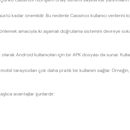
tü kadar önemlidir. Bu nedenle Cassinox kullanıcı verilerini ko
i önlemek amacıyla iki aşamalı doğrulama sistemini devreye sokarı
olarak Android kullanıcıları için bir APK dosyası da sunar. Kul
yle mobil tarayıcıdan çok daha pratik bir kullanım sağlar. Örneği
şlıca avantajlar şunlardır: