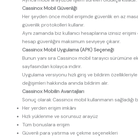
Cassinox Mobil Güvenliği
Her şeyden önce mobil erişimde güvenlik en az masaüs
güvenlik protokolleri kullanır.
Aynı zamanda biz kullanıcı hesaplarına izinsiz erişim
hesap güvenliğini maksimum seviyeye çıkarır.
Cassinox Mobil Uygulama (APK) Seçeneği
Bunun yanı sıra Cassinox mobil tarayıcı sürümüne ek 
sayfasından kolayca indirir.
Uygulama versiyonu hızlı giriş ve bildirim özellikleri
değişimleri hakkında anında bildirim alır.
Cassinox Mobilin Avantajları
Sonuç olarak Cassinox mobil kullanmanın sağladığı ba
Her yerden erişim imkânı
Hızlı yüklenme ve sorunsuz arayüz
Tüm bonuslara erişim
Güvenli para yatırma ve çekme seçenekleri