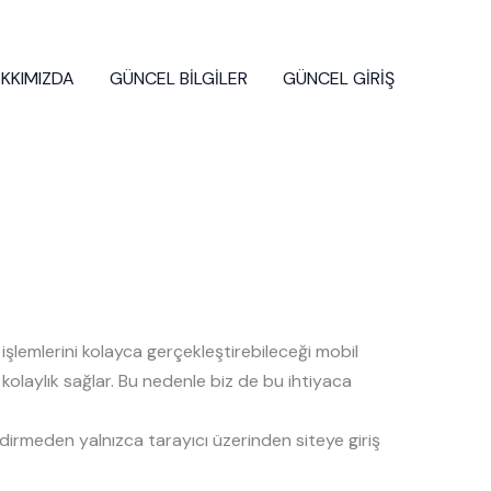
KKIMIZDA
GÜNCEL BILGILER
GÜNCEL GIRIŞ
işlemlerini kolayca gerçekleştirebileceği mobil
kolaylık sağlar. Bu nedenle biz de bu ihtiyaca
dirmeden yalnızca tarayıcı üzerinden siteye giriş