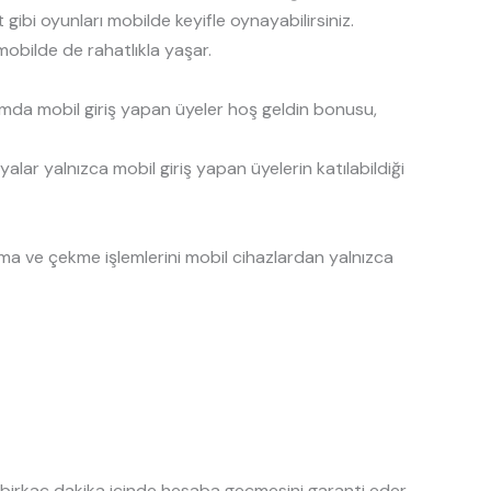
gibi oyunları mobilde keyifle oynayabilirsiniz.
mobilde de rahatlıkla yaşar.
mda mobil giriş yapan üyeler hoş geldin bonusu,
ar yalnızca mobil giriş yapan üyelerin katılabildiği
tırma ve çekme işlemlerini mobil cihazlardan yalnızca
n birkaç dakika içinde hesaba geçmesini garanti eder.