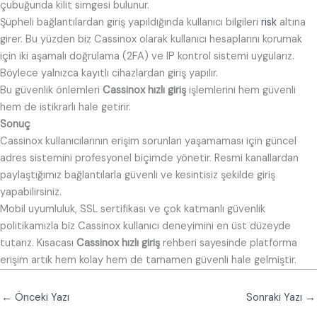
çubuğunda kilit simgesi bulunur.
Şüpheli bağlantılardan giriş yapıldığında kullanıcı bilgileri
risk
altına
girer. Bu yüzden biz Cassinox olarak kullanıcı hesaplarını korumak
için iki aşamalı doğrulama (2FA) ve IP kontrol sistemi uygularız.
Böylece yalnızca kayıtlı cihazlardan giriş yapılır.
Bu güvenlik önlemleri
Cassinox hızlı giriş
işlemlerini hem güvenli
hem de istikrarlı hale getirir.
Sonuç
Cassinox kullanıcılarının erişim sorunları yaşamaması için güncel
adres sistemini profesyonel biçimde yönetir. Resmi kanallardan
paylaştığımız bağlantılarla güvenli ve kesintisiz şekilde giriş
yapabilirsiniz.
Mobil uyumluluk, SSL sertifikası ve çok katmanlı güvenlik
politikamızla biz Cassinox kullanıcı deneyimini en üst düzeyde
tutarız. Kısacası
Cassinox hızlı giriş
rehberi sayesinde platforma
erişim artık hem kolay hem de tamamen güvenli hale gelmiştir.
←
Önceki Yazı
Sonraki Yazı
→